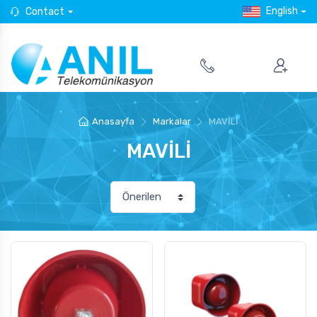
English
Contact
Anasayfa
Markalar
MAVİLİ
MAVİLİ