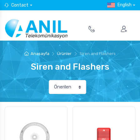
English
Contact
Anasayfa
Ürünler
Siren and Flashers
Siren and Flashers