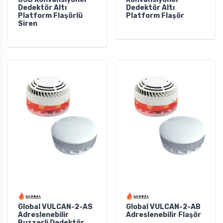
Dedektör Altı
Dedektör Altı
Platform Flaşörlü
Platform Flaşör
Siren
Global VULCAN-2-AS
Global VULCAN-2-AB
Adreslenebilir
Adreslenebilir Flaşör
Buzzerli Dedektör