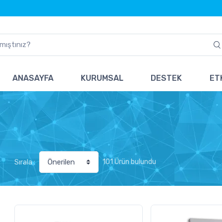
ANASAYFA
KURUMSAL
DESTEK
ETK
101 Ürün bulundu
Sırala :