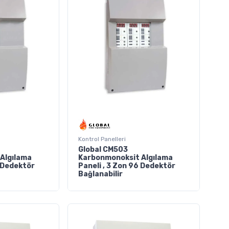
Kontrol Panelleri
Global CM503
Algılama
Karbonmonoksit Algılama
4 Dedektör
Paneli , 3 Zon 96 Dedektör
Bağlanabilir