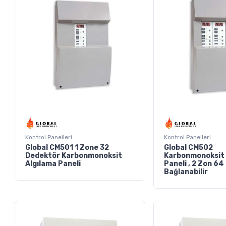
Kontrol Panelleri
Kontrol Panelleri
Global CM501 1 Zone 32
Global CM502
Dedektör Karbonmonoksit
Karbonmonoksit 
Algılama Paneli
Paneli , 2 Zon 6
Bağlanabilir