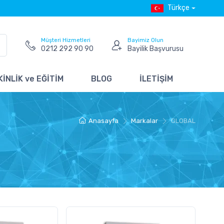
Türkçe
Müşteri Hizmetleri
Bayimiz Olun
0212 292 90 90
Bayilik Başvurusu
İNLİK ve EĞİTİM
BLOG
İLETİŞİM
Anasayfa
Markalar
GLOBAL