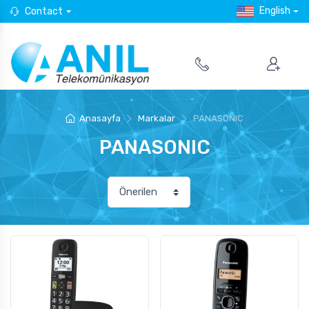
English
Contact
Anasayfa
Markalar
PANASONIC
PANASONIC