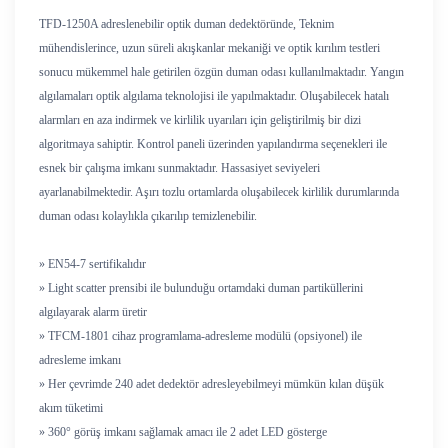
TFD-1250A adreslenebilir optik duman dedektöründe, Teknim
mühendislerince, uzun süreli akışkanlar mekaniği ve optik kırılım testleri
sonucu mükemmel hale getirilen özgün duman odası kullanılmaktadır. Yangın
algılamaları optik algılama teknolojisi ile yapılmaktadır. Oluşabilecek hatalı
alarmları en aza indirmek ve kirlilik uyarıları için geliştirilmiş bir dizi
algoritmaya sahiptir. Kontrol paneli üzerinden yapılandırma seçenekleri ile
esnek bir çalışma imkanı sunmaktadır. Hassasiyet seviyeleri
ayarlanabilmektedir. Aşırı tozlu ortamlarda oluşabilecek kirlilik durumlarında
duman odası kolaylıkla çıkarılıp temizlenebilir.
» EN54-7 sertifikalıdır
» Light scatter prensibi ile bulunduğu ortamdaki duman partiküllerini
algılayarak alarm üretir
» TFCM-1801 cihaz programlama-adresleme modülü (opsiyonel) ile
adresleme imkanı
» Her çevrimde 240 adet dedektör adresleyebilmeyi mümkün kılan düşük
akım tüketimi
» 360° görüş imkanı sağlamak amacı ile 2 adet LED gösterge