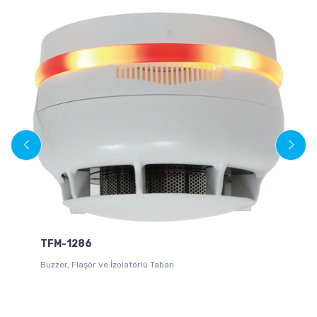
TFM-1286
Buzzer, Flaşör ve İzolatörlü Taban
Gl
Do