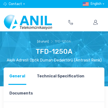
English
Contact
[d:urun]
TFD-1250A
TFD-1250A
Akıllı Adresli Optik Duman Dedektörü (Antrasit Renk)
General
Technical Specification
Documents