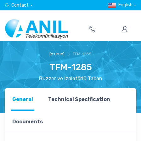
English
Contact
[d:urun]
TFM-1285
TFM-1285
Buzzer ve İzolatörlü Taban
General
Technical Specification
Documents