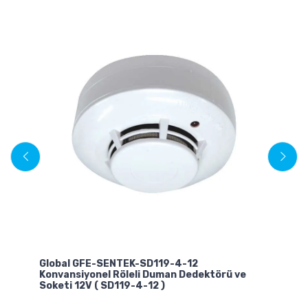
Global GFE-SENTEK-SD119-4-12
Gl
Konvansiyonel Röleli Duman Dedektörü ve
Ad
Soketi 12V ( SD119-4-12 )