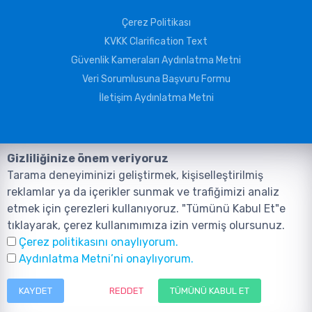
Çerez Politikası
KVKK Clarification Text
Güvenlik Kameraları Aydınlatma Metni
Veri Sorumlusuna Başvuru Formu
İletişim Aydınlatma Metni
Gizliliğinize önem veriyoruz
Tarama deneyiminizi geliştirmek, kişiselleştirilmiş
reklamlar ya da içerikler sunmak ve trafiğimizi analiz
etmek için çerezleri kullanıyoruz. "Tümünü Kabul Et"e
tıklayarak, çerez kullanımımıza izin vermiş olursunuz.
©2026, Tüm Hakları ANIL TELEKOMÜNİKASYON GÜVENLİK VE BİLİŞİM
Çerez politikasını onaylıyorum.
SİSTEMLERİ SAN. TİC. LTD. ŞTİ. aittir.
Design and Software:
AMERKEZ WEB
Aydınlatma Metni’ni onaylıyorum.
Tasarım Yazılım ve Teknoloji
KAYDET
REDDET
TÜMÜNÜ KABUL ET
Menu