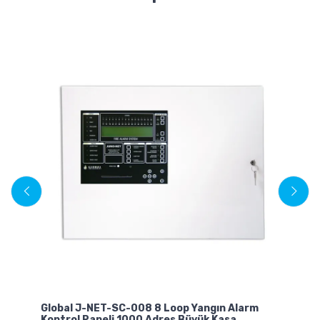
H
Ops
Pan
Global J-NET-SC-008 8 Loop Yangın Alarm
Kontrol Paneli 1000 Adres Büyük Kasa