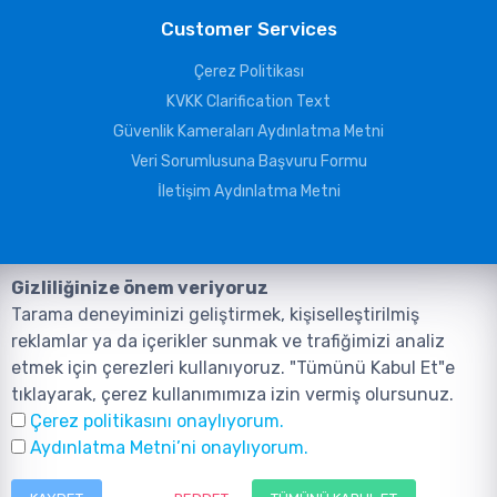
Customer Services
Çerez Politikası
KVKK Clarification Text
Güvenlik Kameraları Aydınlatma Metni
Veri Sorumlusuna Başvuru Formu
İletişim Aydınlatma Metni
Gizliliğinize önem veriyoruz
Tarama deneyiminizi geliştirmek, kişiselleştirilmiş
reklamlar ya da içerikler sunmak ve trafiğimizi analiz
etmek için çerezleri kullanıyoruz. "Tümünü Kabul Et"e
tıklayarak, çerez kullanımımıza izin vermiş olursunuz.
©2026, Tüm Hakları ANIL TELEKOMÜNİKASYON GÜVENLİK VE BİLİŞİM
Çerez politikasını onaylıyorum.
SİSTEMLERİ SAN. TİC. LTD. ŞTİ. aittir.
Design and Software:
AMERKEZ WEB
Aydınlatma Metni’ni onaylıyorum.
Tasarım Yazılım ve Teknoloji