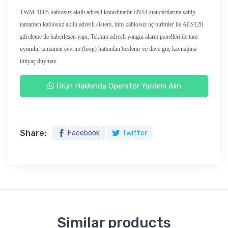
TWM-1885 kablosuz akıllı adresli koordinatör EN54 standartlarına sahip
tamamen kablosuz akıllı adresli sistem, tüm kablosuz uç birimler ile AES128
şifreleme ile haberleşen yapı, Teknim adresli yangın alarm panelleri ile tam
uyumlu, tamamen çevrim (loop) hattından beslenir ve ilave güç kaynağına
ihtiyaç duymaz.
Ürün Hakkında Operatör Yardımı Alın
Share:
Facebook
Twitter
Similar products