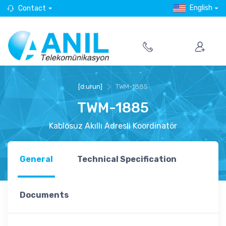
English
Contact
[d:urun]
TWM-1885
TWM-1885
Kablosuz Akıllı Adresli Koordinatör
General
Technical Specification
Documents