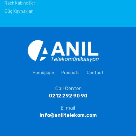
Rack Kabinetler
Güç Kaynakları
Homepage
Products
Contact
Call Center
0212 292 90 90
E-mail
info@aniltelekom.com