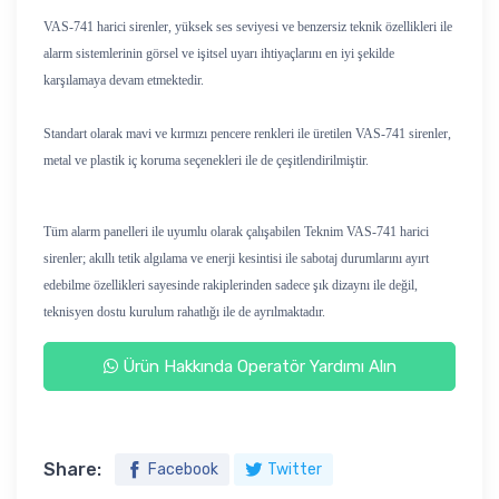
VAS-741 harici sirenler, yüksek ses seviyesi ve benzersiz teknik özellikleri ile
alarm sistemlerinin görsel ve işitsel uyarı ihtiyaçlarını en iyi şekilde
karşılamaya devam etmektedir.
Standart olarak mavi ve kırmızı pencere renkleri ile üretilen VAS-741 sirenler,
metal ve plastik iç koruma seçenekleri ile de çeşitlendirilmiştir.
Tüm alarm panelleri ile uyumlu olarak çalışabilen Teknim VAS-741 harici
sirenler; akıllı tetik algılama ve enerji kesintisi ile sabotaj durumlarını ayırt
edebilme özellikleri sayesinde rakiplerinden sadece şık dizaynı ile değil,
teknisyen dostu kurulum rahatlığı ile de ayrılmaktadır.
Ürün Hakkında Operatör Yardımı Alın
Share:
Facebook
Twitter