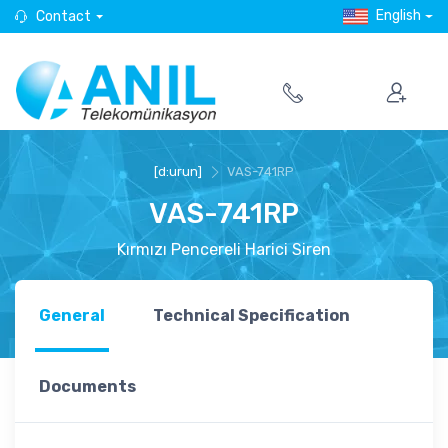
English
Contact
[d:urun]
VAS-741RP
VAS-741RP
Kırmızı Pencereli Harici Siren
General
Technical Specification
Documents