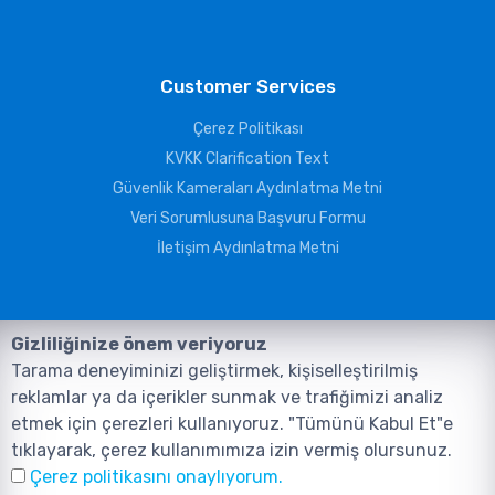
Customer Services
Çerez Politikası
KVKK Clarification Text
Güvenlik Kameraları Aydınlatma Metni
Veri Sorumlusuna Başvuru Formu
İletişim Aydınlatma Metni
Gizliliğinize önem veriyoruz
Tarama deneyiminizi geliştirmek, kişiselleştirilmiş
reklamlar ya da içerikler sunmak ve trafiğimizi analiz
etmek için çerezleri kullanıyoruz. "Tümünü Kabul Et"e
tıklayarak, çerez kullanımımıza izin vermiş olursunuz.
©2026, Tüm Hakları ANIL TELEKOMÜNİKASYON GÜVENLİK VE BİLİŞİM
Çerez politikasını onaylıyorum.
SİSTEMLERİ SAN. TİC. LTD. ŞTİ. aittir.
Design and Software:
AMERKEZ WEB