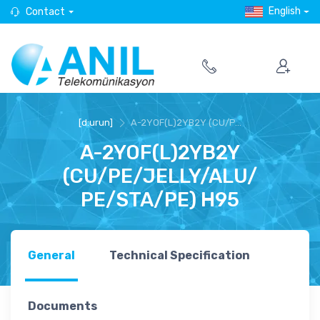
English
Contact
[d:urun]
A-2YOF(L)2YB2Y (CU/P...
A-2YOF(L)2YB2Y
(CU/PE/JELLY/ALU/
PE/STA/PE) H95
General
Technical Specification
Documents