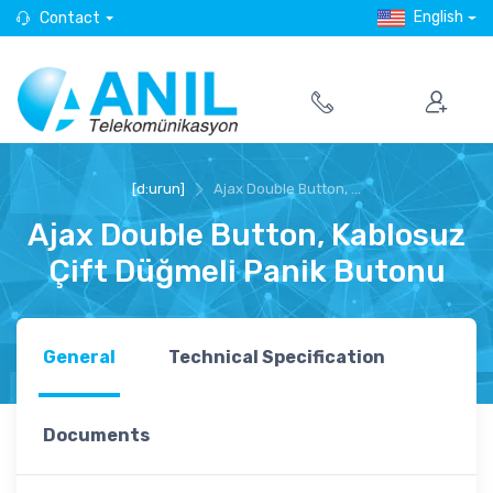
English
Contact
[d:urun]
Ajax Double Button, ...
Ajax Double Button, Kablosuz
Çift Düğmeli Panik Butonu
General
Technical Specification
Documents