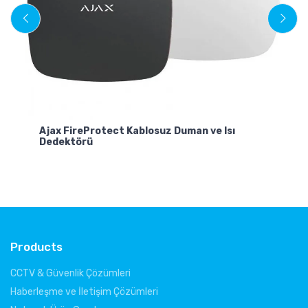
Pu
3
Ajax FireProtect Kablosuz Duman ve Isı
Dedektörü
Products
CCTV & Güvenlik Çözümleri
Haberleşme ve İletişim Çözümleri