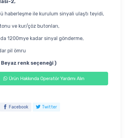
ası-2,
ü haberleşme ile kurulum sinyali ulaştı teyidi,
tonu ve kur/çöz butonları,
nda 1200mye kadar sinyal gönderme,
dar pil ömru
- Beyaz renk seçeneği )
Ürün Hakkında Operatör Yardımı Alın
Facebook
Twitter