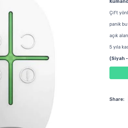
Kumand
Çift yönl
panik bu
açık ala
5 yıla ka
(Siyah 
Share: