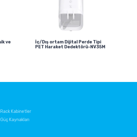
ik ve
İç/Dış ortam Dijital Perde Tipi
PET Haraket Dedektörü-NV35M
Rack Kabinetler
Güç Kaynakları