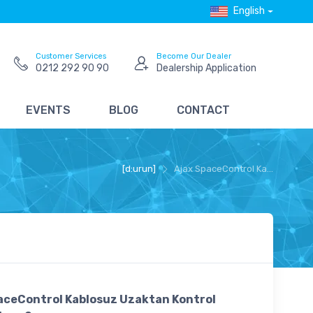
English
Customer Services
Become Our Dealer
0212 292 90 90
Dealership Application
EVENTS
BLOG
CONTACT
[d:urun]
Ajax SpaceControl Ka...
aceControl Kablosuz Uzaktan Kontrol