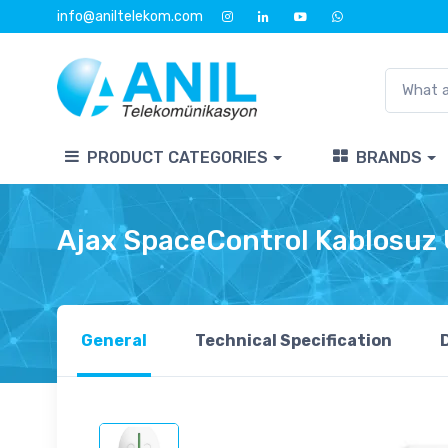
info@aniltelekom.com
PRODUCT CATEGORIES
BRANDS
Ajax SpaceControl Kablosuz
General
Technical Specification