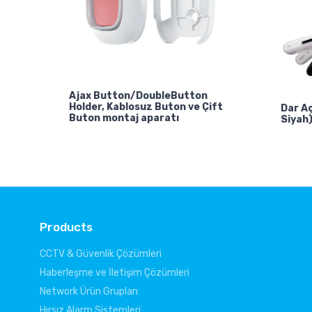
Ajax Button/DoubleButton
Holder, Kablosuz Buton ve Çift
Dar Aç
Buton montaj aparatı
Siyah
Products
CCTV & Güvenlik Çözümleri
Haberleşme ve İletişim Çözümleri
Network Ürün Grupları
Hırsız Alarm Sistemleri