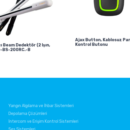
Ajax Button, Kablosuz Pan
Kontrol Butonu
ı Beam Dedektör (2 Işın,
)-BS-200RC.-B
Yangın Algılama ve İhbar Sistemleri
Depolama Çözümleri
İntercom ve Erişim Kontrol Sistemleri
Ses Sistemleri