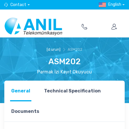
English
Contact
[d:urun]
ASM202
ASM202
Parmak İzi Kayıt Okuyucu
General
Technical Specification
Documents