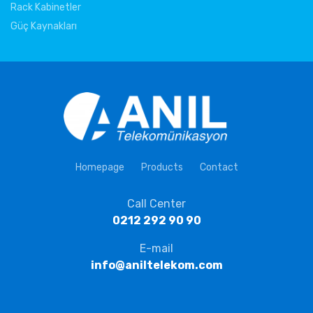
Rack Kabinetler
Güç Kaynakları
Homepage
Products
Contact
Call Center
0212 292 90 90
E-mail
info@aniltelekom.com