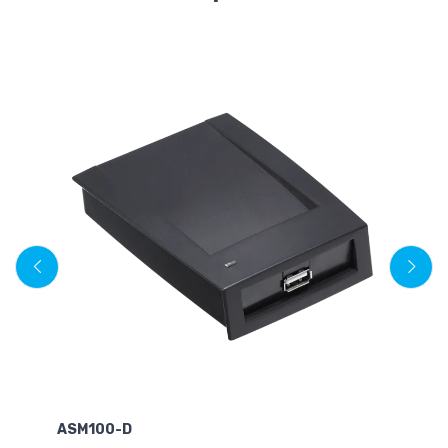
ASM100-D
A