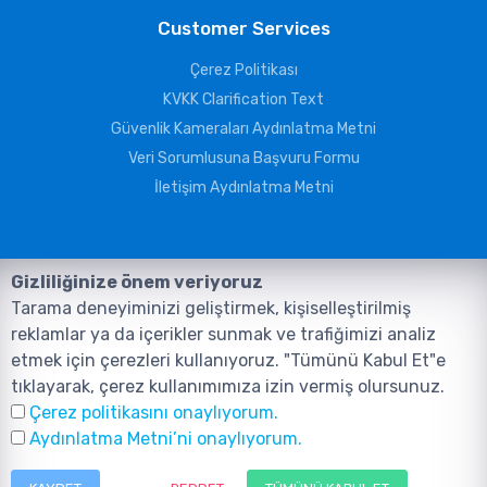
Customer Services
Çerez Politikası
KVKK Clarification Text
Güvenlik Kameraları Aydınlatma Metni
Veri Sorumlusuna Başvuru Formu
İletişim Aydınlatma Metni
Gizliliğinize önem veriyoruz
Tarama deneyiminizi geliştirmek, kişiselleştirilmiş
reklamlar ya da içerikler sunmak ve trafiğimizi analiz
etmek için çerezleri kullanıyoruz. "Tümünü Kabul Et"e
tıklayarak, çerez kullanımımıza izin vermiş olursunuz.
©2026, Tüm Hakları ANIL TELEKOMÜNİKASYON GÜVENLİK VE BİLİŞİM
Çerez politikasını onaylıyorum.
SİSTEMLERİ SAN. TİC. LTD. ŞTİ. aittir.
Design and Software:
AMERKEZ WEB
Aydınlatma Metni’ni onaylıyorum.
Tasarım Yazılım ve Teknoloji