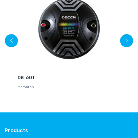
DS-60T
W
Membran
Di
Products