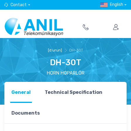
English
Contact
[d:urun]
DH-30T
DH-30T
HORN HOPARLÖR
General
Technical Specification
Documents