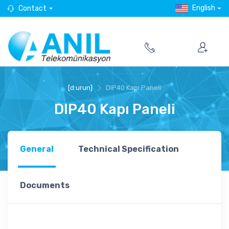
English
Contact
[d:urun]
DIP40 Kapı Paneli
DIP40 Kapı Paneli
General
Technical Specification
Documents