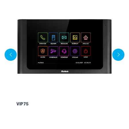
VIP75
V
Mo