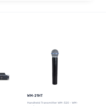
WM-21HT
Handheld Transmitter WM-320 - WM-