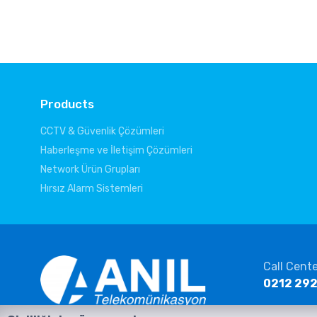
Products
CCTV & Güvenlik Çözümleri
Haberleşme ve İletişim Çözümleri
Network Ürün Grupları
Hırsız Alarm Sistemleri
Call Cent
0212 292
E-mail