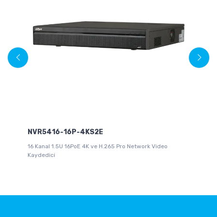
NVR5416-16P-4KS2E
N
16 Kanal 1.5U 16PoE 4K ve H.265 Pro Network Video
32
Kaydedici
(V