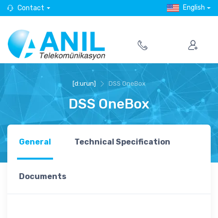
English
Contact
[d:urun]
DSS OneBox
DSS OneBox
General
Technical Specification
Documents