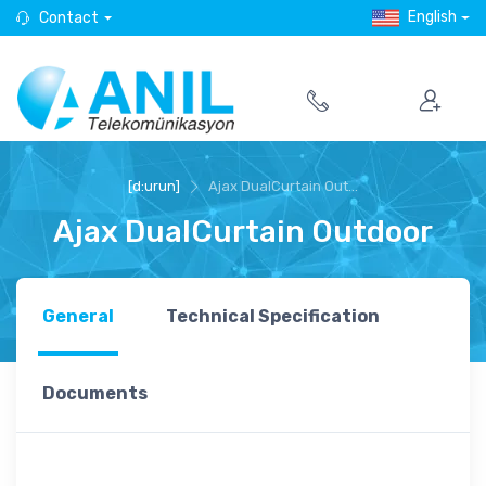
English
Contact
[d:urun]
Ajax DualCurtain Out...
Ajax DualCurtain Outdoor
General
Technical Specification
Documents