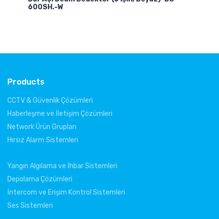
600SH.-W
Products
CCTV & Güvenlik Çözümleri
Haberleşme ve İletişim Çözümleri
Network Ürün Grupları
Hırsız Alarm Sistemleri
Yangın Algılama ve İhbar Sistemleri
Depolama Çözümleri
İntercom ve Erişim Kontrol Sistemleri
Ses Sistemleri