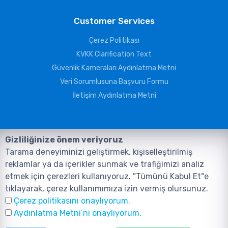
Customer Services
Çerez Politikası
KVKK Clarification Text
Güvenlik Kameraları Aydınlatma Metni
Veri Sorumlusuna Başvuru Formu
İletişim Aydınlatma Metni
Gizliliğinize önem veriyoruz
Tarama deneyiminizi geliştirmek, kişiselleştirilmiş
reklamlar ya da içerikler sunmak ve trafiğimizi analiz
etmek için çerezleri kullanıyoruz. "Tümünü Kabul Et"e
tıklayarak, çerez kullanımımıza izin vermiş olursunuz.
©2026, Tüm Hakları ANIL TELEKOMÜNİKASYON GÜVENLİK VE BİLİŞİM
Çerez politikasını onaylıyorum.
SİSTEMLERİ SAN. TİC. LTD. ŞTİ. aittir.
Design and Software:
AMERKEZ WEB
Aydınlatma Metni’ni onaylıyorum.
Tasarım Yazılım ve Teknoloji