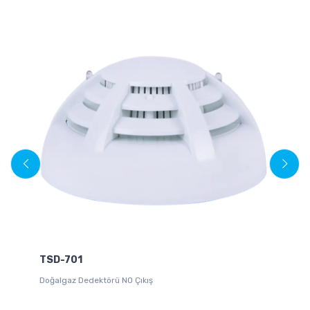
TSD-701
Doğalgaz Dedektörü NO Çıkış
Ma
D