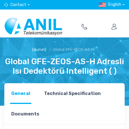
English
Contact
[d:urun]
Global GFE-ZEOS-AS-H...
Global GFE-ZEOS-AS-H Adresli
Isı Dedektörü Intelligent ( )
General
Technical Specification
Documents