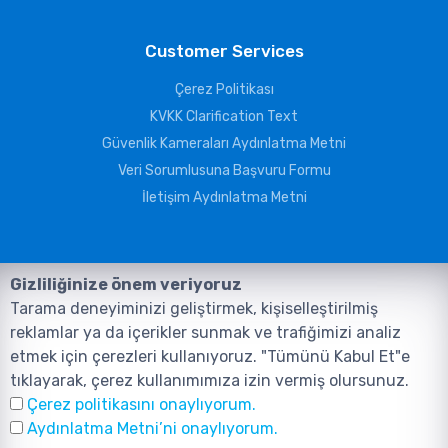
Customer Services
Çerez Politikası
KVKK Clarification Text
Güvenlik Kameraları Aydınlatma Metni
Veri Sorumlusuna Başvuru Formu
İletişim Aydınlatma Metni
Gizliliğinize önem veriyoruz
Tarama deneyiminizi geliştirmek, kişiselleştirilmiş
reklamlar ya da içerikler sunmak ve trafiğimizi analiz
etmek için çerezleri kullanıyoruz. "Tümünü Kabul Et"e
tıklayarak, çerez kullanımımıza izin vermiş olursunuz.
©2026, Tüm Hakları ANIL TELEKOMÜNİKASYON GÜVENLİK VE BİLİŞİM
Çerez politikasını onaylıyorum.
SİSTEMLERİ SAN. TİC. LTD. ŞTİ. aittir.
Design and Software:
AMERKEZ WEB
Aydınlatma Metni’ni onaylıyorum.
Tasarım Yazılım ve Teknoloji