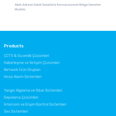
Akıllı Adresli Dahili İzolatörlü Konvansiyonel Bölge Denetim
l
Gl
Modülü
Pa
Products
CCTV & Güvenlik Çözümleri
Haberleşme ve İletişim Çözümleri
Network Ürün Grupları
Hırsız Alarm Sistemleri
Yangın Algılama ve İhbar Sistemleri
Depolama Çözümleri
İntercom ve Erişim Kontrol Sistemleri
Ses Sistemleri