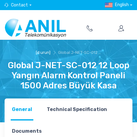
English
Contact
[d:urun]
Global J-NET-SC-012 ...
Global J-NET-SC-012 12 Loop
Yangın Alarm Kontrol Paneli
1500 Adres Büyük Kasa
General
Technical Specification
Documents