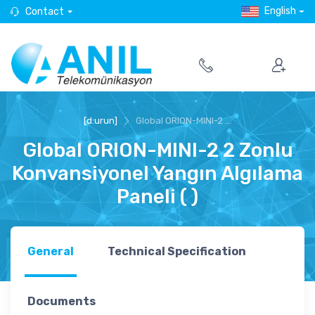
English
Contact
[d:urun]
Global ORION-MINI-2 ...
Global ORION-MINI-2 2 Zonlu
Konvansiyonel Yangın Algılama
Paneli ( )
General
Technical Specification
Documents