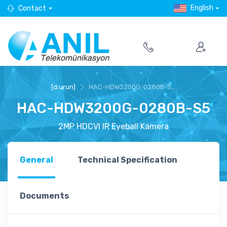
English
Contact
[d:urun]
HAC-HDW3200G-0280B-S...
HAC-HDW3200G-0280B-S5
2MP HDCVI IR Eyeball Kamera
General
Technical Specification
Documents