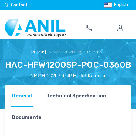
English
Contact
[d:urun]
HAC-HFW1200SP-POC-03...
HAC-HFW1200SP-POC-0360B
2MP HDCVI PoC IR Bullet Kamera
General
Technical Specification
Documents