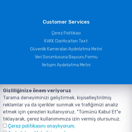
Customer Services
Çerez Politikası
KVKK Clarification Text
Güvenlik Kameraları Aydınlatma Metni
Veri Sorumlusuna Başvuru Formu
İletişim Aydınlatma Metni
Gizliliğinize önem veriyoruz
Tarama deneyiminizi geliştirmek, kişiselleştirilmiş
reklamlar ya da içerikler sunmak ve trafiğimizi analiz
etmek için çerezleri kullanıyoruz. "Tümünü Kabul Et"e
tıklayarak, çerez kullanımımıza izin vermiş olursunuz.
©2026, Tüm Hakları ANIL TELEKOMÜNİKASYON GÜVENLİK VE BİLİŞİM
Çerez politikasını onaylıyorum.
SİSTEMLERİ SAN. TİC. LTD. ŞTİ. aittir.
Design and Software:
AMERKEZ WEB