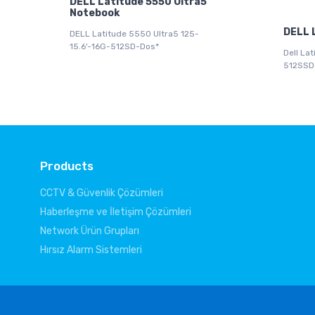
DELL Latitude 5550 Ultra5
Notebook
DELL 
DELL Latitude 5550 Ultra5 125-
15.6'-16G-512SD-Dos*
Dell La
512SSD
Products
CCTV & Güvenlik Çözümleri
Haberleşme ve İletişim Çözümleri
Network Ürün Grupları
Hırsız Alarm Sistemleri