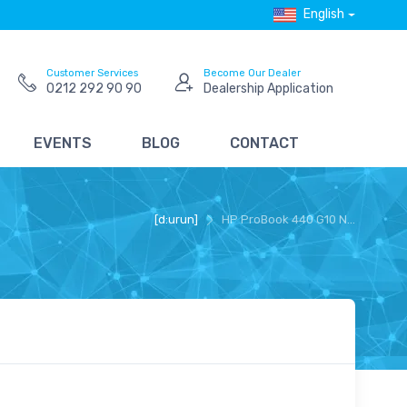
English
Customer Services
Become Our Dealer
0212 292 90 90
Dealership Application
EVENTS
BLOG
CONTACT
[d:urun]
HP ProBook 440 G10 N...