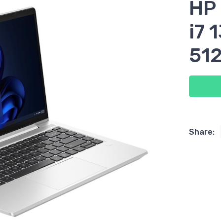
HP
i7 
51
Share: