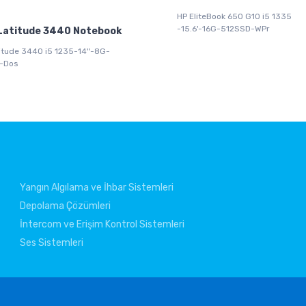
HP EliteBook 650 G10 i5 1335
-15.6'-16G-512SSD-WPr
Latitude 3440 Notebook
titude 3440 i5 1235-14''-8G-
-Dos
Yangın Algılama ve İhbar Sistemleri
Depolama Çözümleri
İntercom ve Erişim Kontrol Sistemleri
Ses Sistemleri