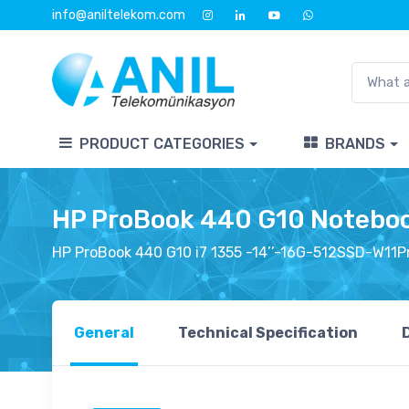
info@aniltelekom.com
PRODUCT CATEGORIES
BRANDS
HP ProBook 440 G10 Notebo
HP ProBook 440 G10 i7 1355 -14’’-16G-512SSD-W11P
General
Technical Specification