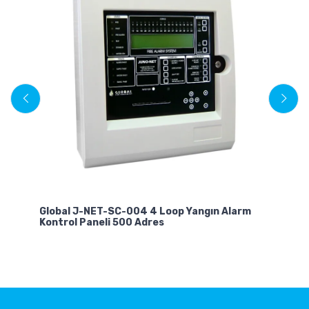
eli
Global J-NET-SC-004 4 Loop Yangın Alarm
Gl
Kontrol Paneli 500 Adres
Ko