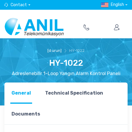
English
Contact
[d:urun]
HY-1022
HY-1022
Adreslenebilir 1-Loop Yangın Alarm Kontrol Paneli
General
Technical Specification
Documents