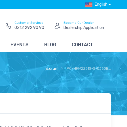
English
Customer Services
Become Our Dealer
0212 292 90 90
Dealership Application
EVENTS
BLOG
CONTACT
[d:urun]
IPC-HFW2231S-S-0360B...