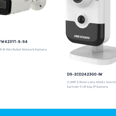
FW4231T-S-S4
 IR Mini Bullet Network Kamera
DS-2CD2423G0-IW
2.0MP 2.8mm Lens H265+ Ses+
Kart+Wi-Fi IR Küp İP Kamera