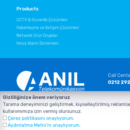
Products
CCTV & Güvenlik Çözümleri
Haberleşme ve İletişim Çözümleri
Network Ürün Grupları
Hırsız Alarm Sistemleri
Call Cent
0212 292
E-mail
Gizliliğinize önem veriyoruz
info@ani
Homepage
Products
Contact
Tarama deneyiminizi geliştirmek, kişiselleştirilmiş reklamla
kullanımımıza izin vermiş olursunuz.
Çerez politikasını onaylıyorum.
Aydınlatma Metni’ni onaylıyorum.