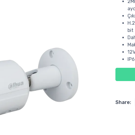
2MP
ayd
Çık
H.2
bit
Dah
Mak
12V
IP
Share: