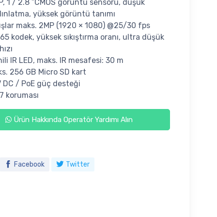
, 1 / 2.8 ”CMOS görüntü sensörü, düşük
ınlatma, yüksek görüntü tanımı
ışlar maks. 2MP (1920 × 1080) @25/30 fps
65 kodek, yüksek sıkıştırma oranı, ultra düşük
 hızı
ili IR LED, maks. IR mesafesi: 30 m
s. 256 GB Micro SD kart
 DC / PoE güç desteği
67 koruması
Ürün Hakkında Operatör Yardımı Alın
Facebook
Twitter