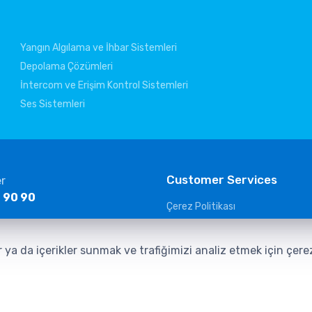
Yangın Algılama ve İhbar Sistemleri
Depolama Çözümleri
İntercom ve Erişim Kontrol Sistemleri
Ses Sistemleri
Customer Services
er
 90 90
Çerez Politikası
KVKK Clarification Text
ltelekom.com
Güvenlik Kameraları Aydınlatma
r ya da içerikler sunmak ve trafiğimizi analiz etmek için çer
Veri Sorumlusuna Başvuru Form
İletişim Aydınlatma Metni