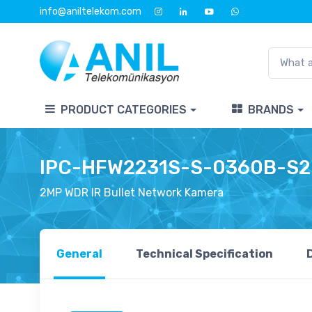
info@aniltelekom.com
PRODUCT CATEGORIES
BRANDS
IPC-HFW2231S-S-0360B-S2
2MP WDR IR Bullet Network Kamera
General
Technical Specification