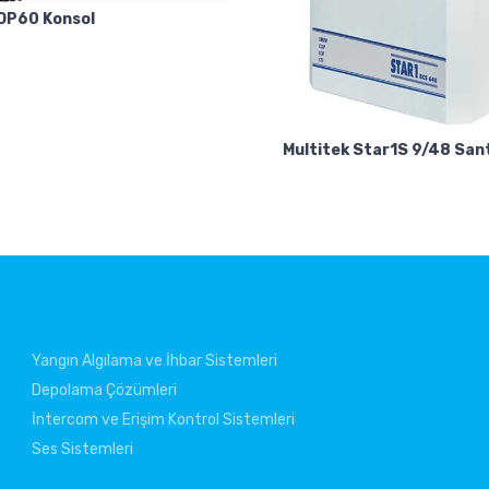
 OP60 Konsol
Multitek Star1S 9/48 San
Yangın Algılama ve İhbar Sistemleri
Depolama Çözümleri
İntercom ve Erişim Kontrol Sistemleri
Ses Sistemleri