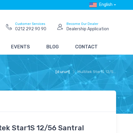
English
Customer Services
Become Our Dealer
0212 292 90 90
Dealership Application
EVENTS
BLOG
CONTACT
[d:urun]
Multitek Star1S 12/5...
tek Star1S 12/56 Santral