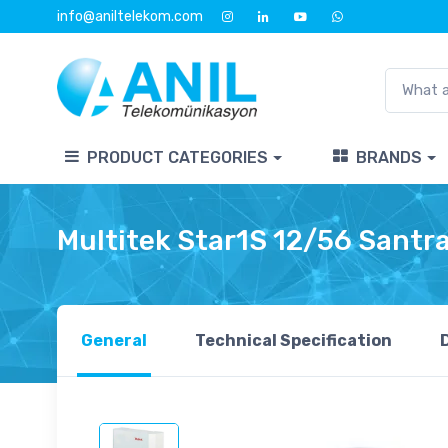
info@aniltelekom.com
PRODUCT CATEGORIES
BRANDS
Multitek Star1S 12/56 Santra
General
Technical Specification