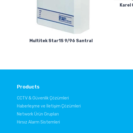
Karel
Multitek Star1S 9/96 Santral
Products
CCTV & Güvenlik Çözümleri
Haberleşme ve İletişim Çözümleri
Network Ürün Grupları
Hırsız Alarm Sistemleri