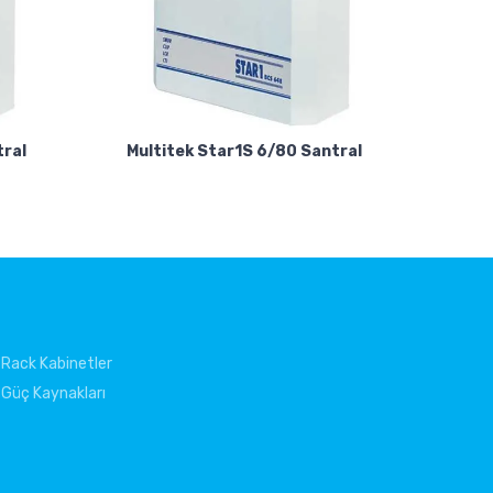
tral
Multitek Star1S 6/80 Santral
Rack Kabinetler
Güç Kaynakları