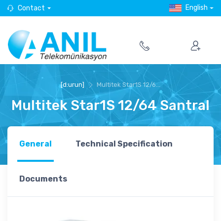
English
Contact
[d:urun]
Multitek Star1S 12/6...
Multitek Star1S 12/64 Santral
General
Technical Specification
Documents