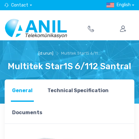
English
Contact
[d:urun]
Multitek Star1S 6/11...
Multitek Star1S 6/112 Santral
General
Technical Specification
Documents