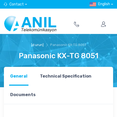
English
Contact
[d:urun]
Panasonic KX-TG 8051
Panasonic KX-TG 8051
General
Technical Specification
Documents