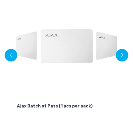
Ajax Batch of Pass (1 pcs per pack)
12
A