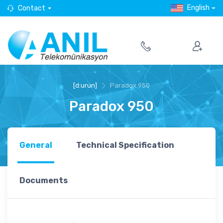
English
Contact
[d:urun]
Paradox 950
Paradox 950
General
Technical Specification
Documents