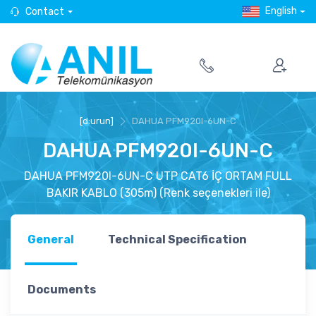
English
Contact
[d:urun]
DAHUA PFM920I-6UN-C
DAHUA PFM920I-6UN-C
DAHUA PFM920I-6UN-C UTP CAT6 İÇ ORTAM FULL
BAKIR KABLO (305m) (Renk seçenekleri ile)
General
Technical Specification
Documents