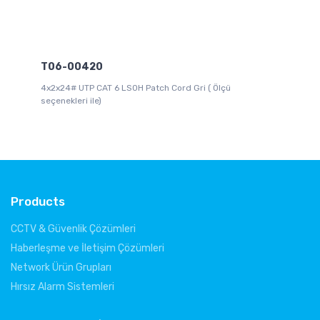
H
4x
T06-00420
seç
4x2x24# UTP CAT 6 LS0H Patch Cord Gri ( Ölçü
seçenekleri ile)
Products
CCTV & Güvenlik Çözümleri
Haberleşme ve İletişim Çözümleri
Network Ürün Grupları
Hırsız Alarm Sistemleri