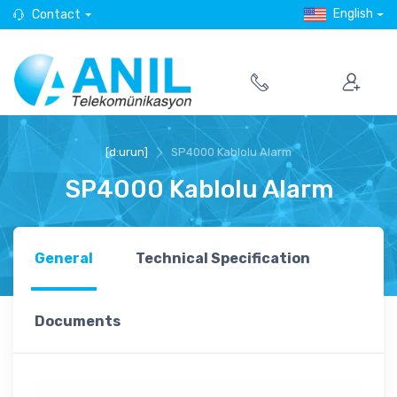
English
Contact
[d:urun]
SP4000 Kablolu Alarm
SP4000 Kablolu Alarm
General
Technical Specification
Documents