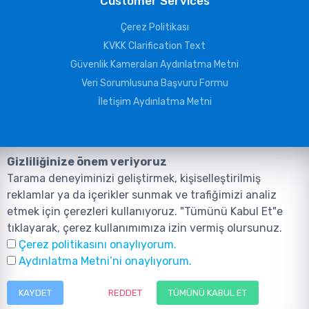
Customer Services
Çerez Politikası
KVKK Clarification Text
Güvenlik Kameraları Aydınlatma Metni
Veri Sorumlusuna Başvuru Formu
İletişim Aydınlatma Metni
Gizliliğinize önem veriyoruz
Tarama deneyiminizi geliştirmek, kişiselleştirilmiş
reklamlar ya da içerikler sunmak ve trafiğimizi analiz
etmek için çerezleri kullanıyoruz. "Tümünü Kabul Et"e
tıklayarak, çerez kullanımımıza izin vermiş olursunuz.
©2026, Tüm Hakları ANIL TELEKOMÜNİKASYON GÜVENLİK VE BİLİŞİM
Çerez politikasını onaylıyorum.
SİSTEMLERİ SAN. TİC. LTD. ŞTİ. aittir.
Design and Software:
AMERKEZ WEB
Aydınlatma Metni’ni onaylıyorum.
Tasarım Yazılım ve Teknoloji
KAYDET
REDDET
TÜMÜNÜ KABUL ET