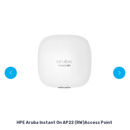
N
HPE Aruba Instant On AP22 (RW)Access Point
TP
Ac