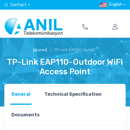
English
Contact
[d:urun]
TP-Link EAP110-Outdo...
TP-Link EAP110-Outdoor WiFi
Access Point
General
Technical Specification
Documents