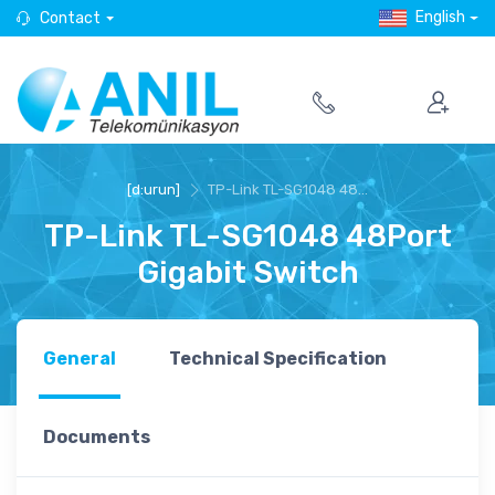
English
Contact
[d:urun]
TP-Link TL-SG1048 48...
TP-Link TL-SG1048 48Port
Gigabit Switch
General
Technical Specification
Documents