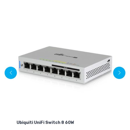
Ubiquiti UniFi Switch 8 60W
R
10