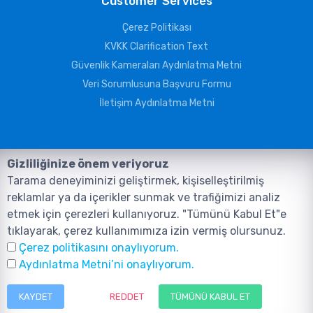
Customer Services
Çerez Politikası
KVKK Clarification Text
Güvenlik Kameraları Aydınlatma Metni
Veri Sorumlusuna Başvuru Formu
İletişim Aydınlatma Metni
Gizliliğinize önem veriyoruz
Tarama deneyiminizi geliştirmek, kişiselleştirilmiş
reklamlar ya da içerikler sunmak ve trafiğimizi analiz
etmek için çerezleri kullanıyoruz. "Tümünü Kabul Et"e
tıklayarak, çerez kullanımımıza izin vermiş olursunuz.
©2026, Tüm Hakları ANIL TELEKOMÜNİKASYON GÜVENLİK VE BİLİŞİM
Çerez politikasını onaylıyorum.
SİSTEMLERİ SAN. TİC. LTD. ŞTİ. aittir.
Design and Software:
AMERKEZ WEB
Aydınlatma Metni’ni onaylıyorum.
Tasarım Yazılım ve Teknoloji
KAYDET
REDDET
TÜMÜNÜ KABUL ET