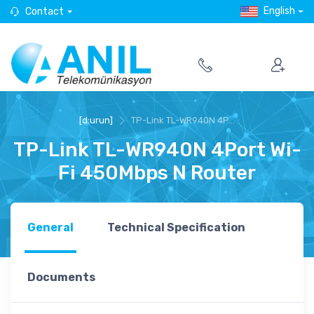
English
Contact
[d:urun]
TP-Link TL-WR940N 4P...
TP-Link TL-WR940N 4Port Wi-
Fi 450Mbps N Router
General
Technical Specification
Documents