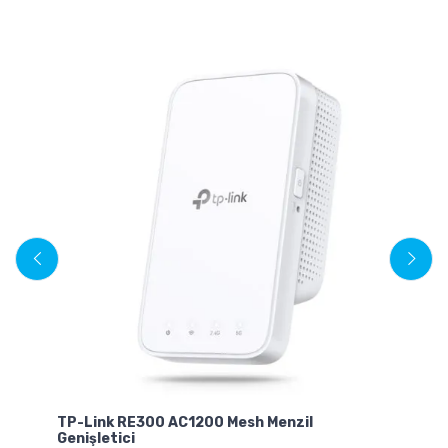
TP-Link RE300 AC1200 Mesh Menzil
TP
Genişletici
Po