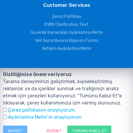
Customer Services
Çerez Politikası
KVKK Clarification Text
Güvenlik Kameraları Aydınlatma Metni
Veri Sorumlusuna Başvuru Formu
İletişim Aydınlatma Metni
Gizliliğinize önem veriyoruz
Tarama deneyiminizi geliştirmek, kişiselleştirilmiş
reklamlar ya da içerikler sunmak ve trafiğimizi analiz
etmek için çerezleri kullanıyoruz. "Tümünü Kabul Et"e
tıklayarak, çerez kullanımımıza izin vermiş olursunuz.
©2026, Tüm Hakları ANIL TELEKOMÜNİKASYON GÜVENLİK VE BİLİŞİM
Çerez politikasını onaylıyorum.
SİSTEMLERİ SAN. TİC. LTD. ŞTİ. aittir.
Design and Software:
AMERKEZ WEB
Aydınlatma Metni’ni onaylıyorum.
Tasarım Yazılım ve Teknoloji
KAYDET
REDDET
TÜMÜNÜ KABUL ET