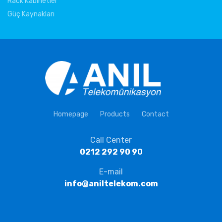
Rack Kabinetler
Güç Kaynakları
Homepage
Products
Contact
Call Center
0212 292 90 90
E-mail
info@aniltelekom.com