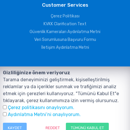
Customer Services
Çerez Politikası
KVKK Clarification Text
Güvenlik Kameraları Aydınlatma Metni
Veri Sorumlusuna Başvuru Formu
İletişim Aydınlatma Metni
Gizliliğinize önem veriyoruz
Tarama deneyiminizi geliştirmek, kişiselleştirilmiş
reklamlar ya da içerikler sunmak ve trafiğimizi analiz
etmek için çerezleri kullanıyoruz. "Tümünü Kabul Et"e
tıklayarak, çerez kullanımımıza izin vermiş olursunuz.
©2026, Tüm Hakları ANIL TELEKOMÜNİKASYON GÜVENLİK VE BİLİŞİM
Çerez politikasını onaylıyorum.
SİSTEMLERİ SAN. TİC. LTD. ŞTİ. aittir.
Design and Software:
AMERKEZ WEB
Aydınlatma Metni’ni onaylıyorum.
Tasarım Yazılım ve Teknoloji
KAYDET
REDDET
TÜMÜNÜ KABUL ET