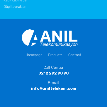
Rack Kabinetler
Güç Kaynakları
Homepage
Products
Contact
Call Center
0212 292 90 90
E-mail
info@aniltelekom.com