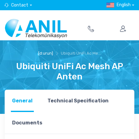
English
Contact
[d:urun]
Ubiquiti UniFi Ac Me...
Ubiquiti UniFi Ac Mesh AP
Anten
General
Technical Specification
Documents