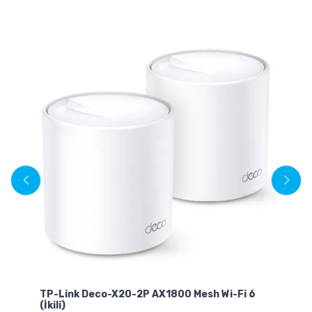
TP-Link Deco-X20-2P AX1800 Mesh Wi-Fi 6
TP
(İkili)