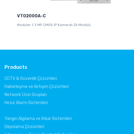
VTO2000A-C
VI
Modüler 1.3 MP CMOS IP Kameralı Zil Modülü
Products
CCTV & Güvenlik Çözümleri
Haberleşme ve İletişim Çözümleri
Network Ürün Grupları
Hırsız Alarm Sistemleri
Yangın Algılama ve İhbar Sistemleri
Depolama Çözümleri