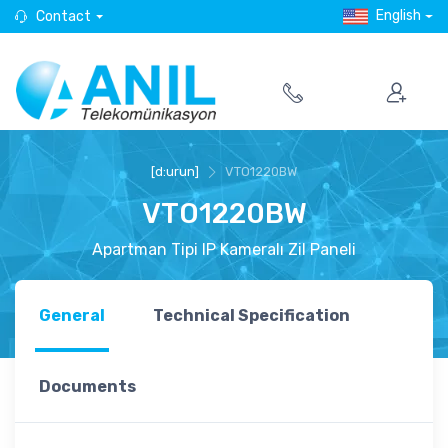
English
Contact
[d:urun]
VTO1220BW
VTO1220BW
Apartman Tipi IP Kameralı Zil Paneli
General
Technical Specification
Documents