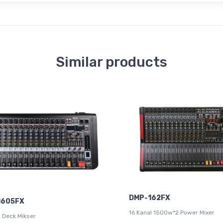
Similar products
DMP-162FX
1605FX
16 Kanal 1500w*2 Power Mixer
l Deck Mikser