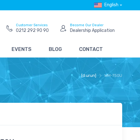
English
Customer Services
Become Our Dealer
0212 292 90 90
Dealership Application
EVENTS
BLOG
CONTACT
[d:urun]
WM-750U