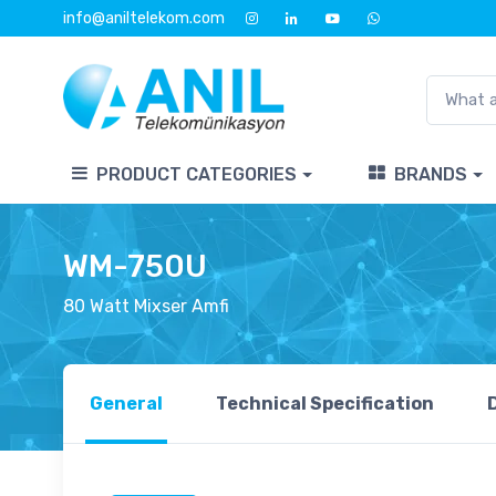
info@aniltelekom.com
PRODUCT CATEGORIES
BRANDS
WM-750U
80 Watt Mixser Amfi
General
Technical Specification