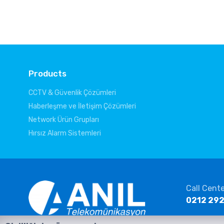
Products
CCTV & Güvenlik Çözümleri
Haberleşme ve İletişim Çözümleri
Network Ürün Grupları
Hırsız Alarm Sistemleri
Call Cent
0212 292
E-mail