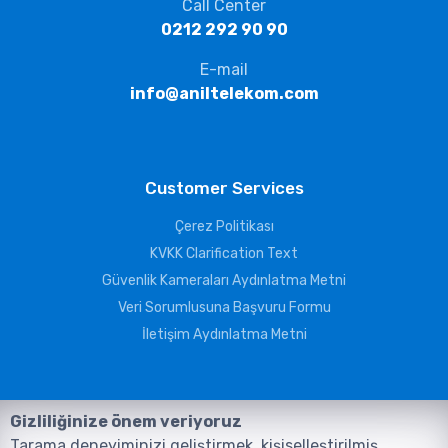
Call Center
0212 292 90 90
E-mail
info@aniltelekom.com
Customer Services
Çerez Politikası
KVKK Clarification Text
Güvenlik Kameraları Aydınlatma Metni
Veri Sorumlusuna Başvuru Formu
İletişim Aydınlatma Metni
Gizliliğinize önem veriyoruz
Tarama deneyiminizi geliştirmek, kişiselleştirilmiş