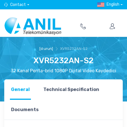
English
Contact
[d:urun]
XVR5232AN-S2
XVR5232AN-S2
32 Kanal Penta-brid 1080P Dijital Video Kaydedici
General
Technical Specification
Documents