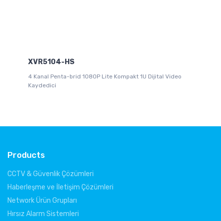
XVR5104-HS
X
4 Kanal Penta-brid 1080P Lite Kompakt 1U Dijital Video
16 
Kaydedici
Products
CCTV & Güvenlik Çözümleri
Haberleşme ve İletişim Çözümleri
Network Ürün Grupları
Hırsız Alarm Sistemleri