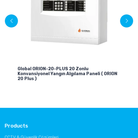
T
4 L
eli
Global ORION-20-PLUS 20 Zonlu
Konvansiyonel Yangın Algılama Paneli ( ORION
20 Plus )
Products
CCTV & Güvenlik Çözümleri