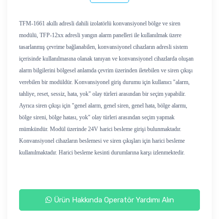
TFM-1661 akıllı adresli dahili izolatörlü konvansiyonel bölge ve siren
modülü, TFP-12xx adresli yangın alarm panelleri ile kullanılmak üzere
tasarlanmış çevrime bağlanabilen, konvansiyonel cihazların adresli sistem
içerisinde kullanılmasına olanak tanıyan ve konvansiyonel cihazlarda oluşan
alarm bilgilerini bölgesel anlamda çevrim üzerinden iletebilen ve siren çıkışı
verebilen bir modüldür. Konvansiyonel giriş durumu için kullanıcı "alarm,
tahliye, reset, sessiz, hata, yok" olay türleri arasından bir seçim yapabilir.
Ayrıca siren çıkışı için "genel alarm, genel siren, genel hata, bölge alarmı,
bölge sireni, bölge hatası, yok" olay türleri arasından seçim yapmak
mümkündür. Modül üzerinde 24V harici besleme girişi bulunmaktadır.
Konvansiyonel cihazların beslemesi ve siren çıkışları için harici besleme
kullanılmaktadır. Harici besleme kesinti durumlarına karşı izlenmektedir.
Ürün Hakkında Operatör Yardımı Alın