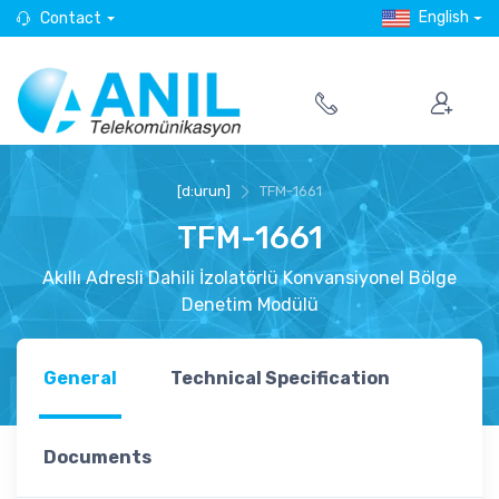
English
Contact
[d:urun]
TFM-1661
TFM-1661
Akıllı Adresli Dahili İzolatörlü Konvansiyonel Bölge
Denetim Modülü
General
Technical Specification
Documents