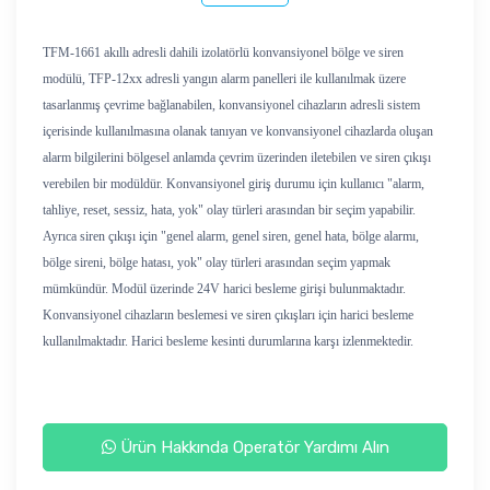
TFM-1661 akıllı adresli dahili izolatörlü konvansiyonel bölge ve siren
modülü, TFP-12xx adresli yangın alarm panelleri ile kullanılmak üzere
tasarlanmış çevrime bağlanabilen, konvansiyonel cihazların adresli sistem
içerisinde kullanılmasına olanak tanıyan ve konvansiyonel cihazlarda oluşan
alarm bilgilerini bölgesel anlamda çevrim üzerinden iletebilen ve siren çıkışı
verebilen bir modüldür. Konvansiyonel giriş durumu için kullanıcı "alarm,
tahliye, reset, sessiz, hata, yok" olay türleri arasından bir seçim yapabilir.
Ayrıca siren çıkışı için "genel alarm, genel siren, genel hata, bölge alarmı,
bölge sireni, bölge hatası, yok" olay türleri arasından seçim yapmak
mümkündür. Modül üzerinde 24V harici besleme girişi bulunmaktadır.
Konvansiyonel cihazların beslemesi ve siren çıkışları için harici besleme
kullanılmaktadır. Harici besleme kesinti durumlarına karşı izlenmektedir.
Ürün Hakkında Operatör Yardımı Alın