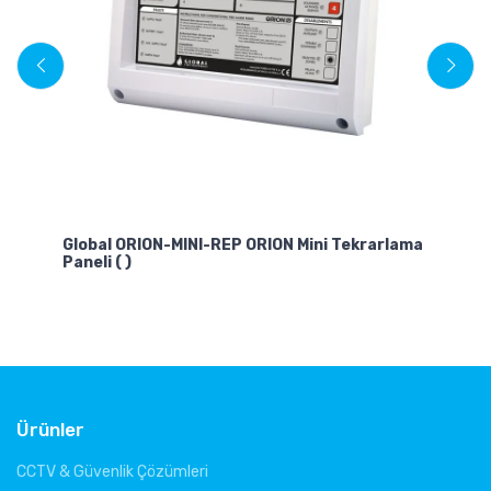
TF
Akı
eli
Global ORION-MINI-REP ORION Mini Tekrarlama
Paneli ( )
Ürünler
CCTV & Güvenlik Çözümleri