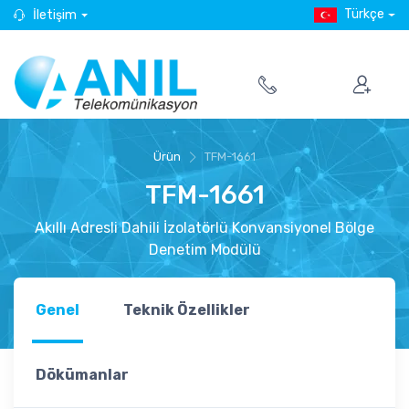
Türkçe
İletişim
Ürün
TFM-1661
TFM-1661
Akıllı Adresli Dahili İzolatörlü Konvansiyonel Bölge
Denetim Modülü
Genel
Teknik Özellikler
Dökümanlar