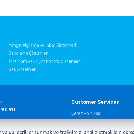
Yangın Algılama ve İhbar Sistemleri
Depolama Çözümleri
İntercom ve Erişim Kontrol Sistemleri
Ses Sistemleri
Customer Services
er
 90 90
Çerez Politikası
KVKK Clarification Text
ltelekom.com
Güvenlik Kameraları Aydınlatma
r ya da içerikler sunmak ve trafiğimizi analiz etmek için çer