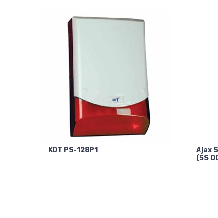
KDT PS-128P1
Ajax 
(SS D