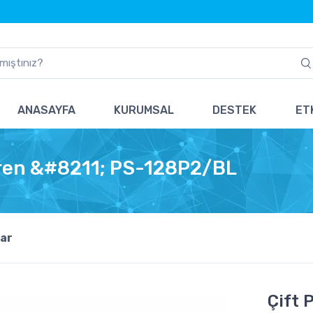
ANASAYFA
KURUMSAL
DESTEK
ETK
Siren &#8211; PS-128P2/BL
ar
Çift 