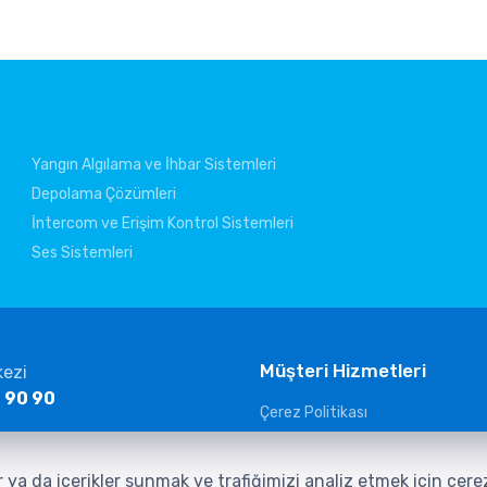
Yangın Algılama ve İhbar Sistemleri
Depolama Çözümleri
İntercom ve Erişim Kontrol Sistemleri
Ses Sistemleri
Müşteri Hizmetleri
kezi
 90 90
Çerez Politikası
KVKK Aydınlatma Metni
ltelekom.com
Güvenlik Kameraları Aydınlatma
r ya da içerikler sunmak ve trafiğimizi analiz etmek için çer