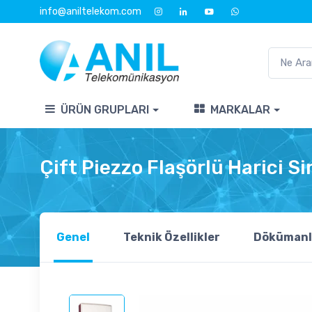
info@aniltelekom.com
ÜRÜN GRUPLARI
MARKALAR
Çift Piezzo Flaşörlü Harici 
Genel
Teknik Özellikler
Dökümanl