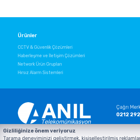
Ürünler
CCTV & Güvenlik Çözümleri
Haberleşme ve İletişim Çözümleri
Network Ürün Grupları
Hırsız Alarm Sistemleri
Çağrı Mer
0212 292
E-posta
Gizliliğinize önem veriyoruz
info@ani
Anasayfa
Ürünler
İletişim
Tarama deneyiminizi geliştirmek, kişiselleştirilmiş reklamla