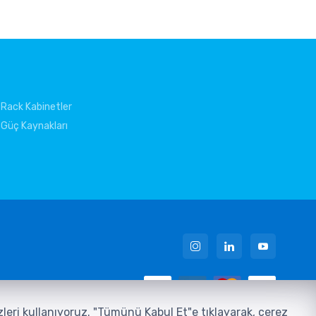
Rack Kabinetler
Güç Kaynakları
 Metni
ezleri kullanıyoruz. "Tümünü Kabul Et"e tıklayarak, çerez