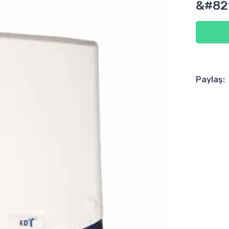
&#82
Paylaş: