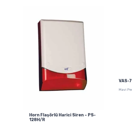
VAS-
Mavi Pen
Horn Flaşörlü Harici Siren – PS-
128H/R