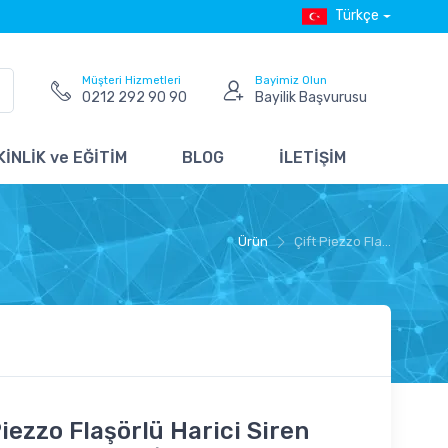
Türkçe
Müşteri Hizmetleri
Bayimiz Olun
0212 292 90 90
Bayilik Başvurusu
İNLİK ve EĞİTİM
BLOG
İLETİŞİM
Ürün
Çift Piezzo Fla...
Piezzo Flaşörlü Harici Siren