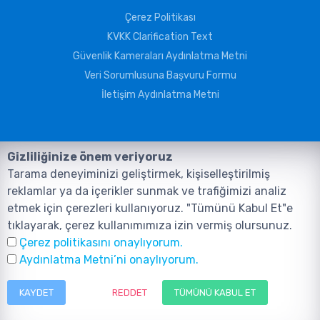
Çerez Politikası
KVKK Clarification Text
Güvenlik Kameraları Aydınlatma Metni
Veri Sorumlusuna Başvuru Formu
İletişim Aydınlatma Metni
Gizliliğinize önem veriyoruz
Tarama deneyiminizi geliştirmek, kişiselleştirilmiş
reklamlar ya da içerikler sunmak ve trafiğimizi analiz
etmek için çerezleri kullanıyoruz. "Tümünü Kabul Et"e
tıklayarak, çerez kullanımımıza izin vermiş olursunuz.
©2026, Tüm Hakları ANIL TELEKOMÜNİKASYON GÜVENLİK VE BİLİŞİM
Çerez politikasını onaylıyorum.
SİSTEMLERİ SAN. TİC. LTD. ŞTİ. aittir.
Design and Software:
AMERKEZ WEB
Aydınlatma Metni’ni onaylıyorum.
Tasarım Yazılım ve Teknoloji
KAYDET
REDDET
TÜMÜNÜ KABUL ET
Menu