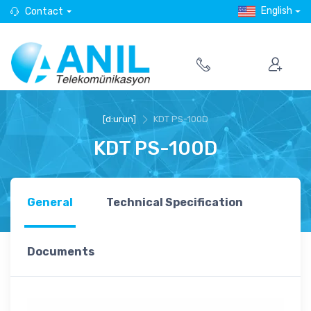
English
Contact
[d:urun]
KDT PS-100D
KDT PS-100D
General
Technical Specification
Documents