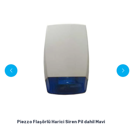
Da
Piezzo Flaşörlü Harici Siren Pil dahil Mavi