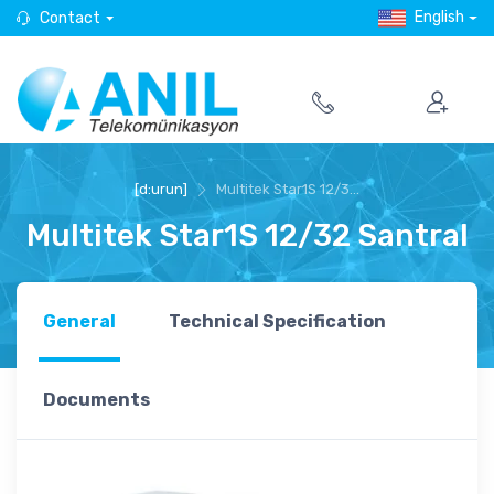
English
Contact
[d:urun]
Multitek Star1S 12/3...
Multitek Star1S 12/32 Santral
General
Technical Specification
Documents