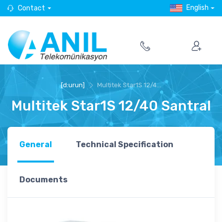
English
Contact
[d:urun]
Multitek Star1S 12/4...
Multitek Star1S 12/40 Santral
General
Technical Specification
Documents