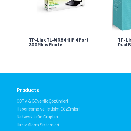
TP-Link TL-WR841HP 4Port
TP-Li
300Mbps Router
Dual 
Products
CCTV & Güvenlik Çözümleri
Haberleşme ve İletişim Çözümleri
Network Ürün Grupları
Hırsız Alarm Sistemleri