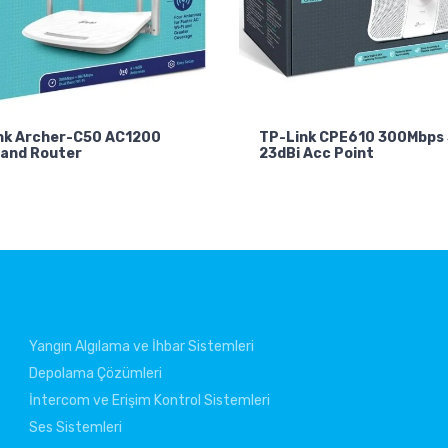
nk Archer-C50 AC1200
TP-Link CPE610 300Mbps
Band Router
23dBi Acc Point
Yangın Algılama ve İhbar Sistemleri
Depolama Çözümleri
İntercom ve Erişim Kontrol Sistemleri
Ses Sistemleri