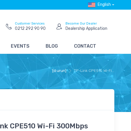
English
Customer Services
Become Our Dealer
0212 292 90 90
Dealership Application
EVENTS
BLOG
CONTACT
[d:urun]
TP-Link CPE510 Wi-Fi...
ink CPE510 Wi-Fi 300Mbps