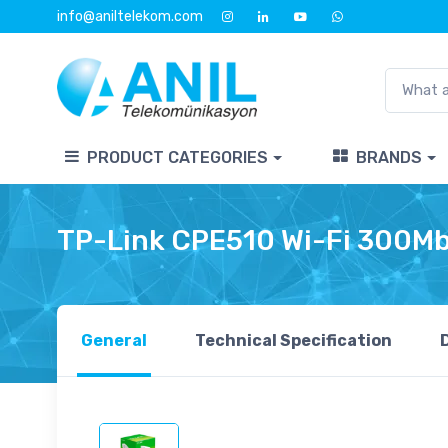
info@aniltelekom.com
PRODUCT CATEGORIES
BRANDS
TP-Link CPE510 Wi-Fi 300Mb
General
Technical Specification