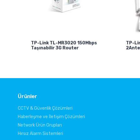
TP-Link TL-MR3020 150Mbps
TP-Li
Taşınabilir 3G Router
2Ante
Ürünler
CCTV & Güvenlik Çözümleri
Haberleşme ve İletişim Çözümleri
Network Ürün Grupları
Hırsız Alarm Sistemleri