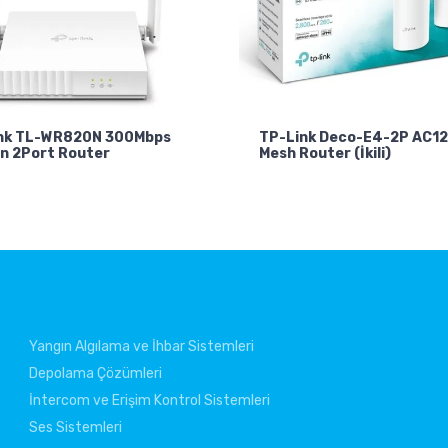
nk TL-WR820N 300Mbps
TP-Link Deco-E4-2P AC1
n 2Port Router
Mesh Router (İkili)
Yangın Algılama ve İhbar Sistemleri
Depolama Çözümleri
İntercom ve Erişim Kontrol Sistemleri
Ses Sistemleri