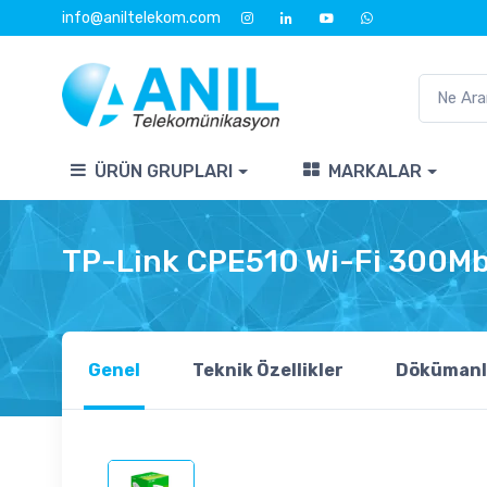
info@aniltelekom.com
ÜRÜN GRUPLARI
MARKALAR
TP-Link CPE510 Wi-Fi 300Mb
Genel
Teknik Özellikler
Dökümanl