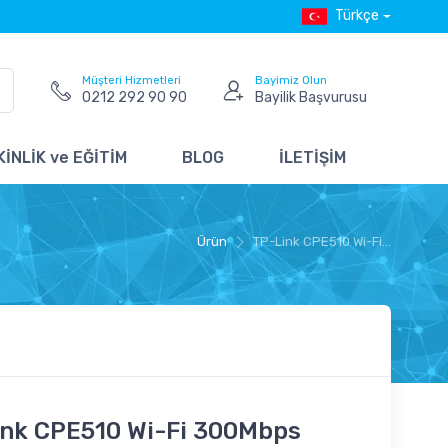
Türkçe
Müşteri Hizmetleri
Bayimiz Olun
0212 292 90 90
Bayilik Başvurusu
İNLİK ve EĞİTİM
BLOG
İLETİŞİM
Ürün
TP-Link CPE510 Wi-Fi...
ink CPE510 Wi-Fi 300Mbps