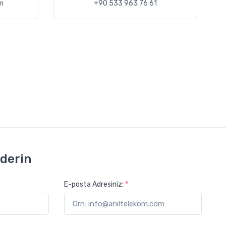
m
+90 533 963 76 61
derin
E-posta Adresiniz:
*