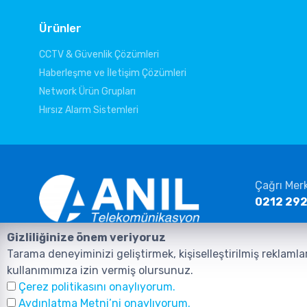
Ürünler
CCTV & Güvenlik Çözümleri
Haberleşme ve İletişim Çözümleri
Network Ürün Grupları
Hırsız Alarm Sistemleri
Çağrı Mer
0212 292
E-posta
Gizliliğinize önem veriyoruz
info@ani
Anasayfa
Ürünler
İletişim
Tarama deneyiminizi geliştirmek, kişiselleştirilmiş reklamla
kullanımımıza izin vermiş olursunuz.
Çerez politikasını onaylıyorum.
Aydınlatma Metni’ni onaylıyorum.