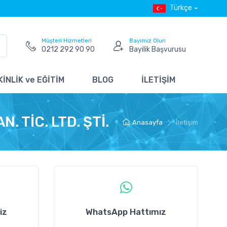
Türkçe
Müşteri Hizmetleri
Bayimiz Olun
0212 292 90 90
Bayilik Başvurusu
İNLİK ve EĞİTİM
BLOG
İLETİŞİM
 TİC. LTD. ŞTİ.
Anasayfa
İletişim
iz
WhatsApp Hattımız