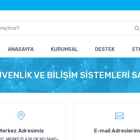
ANASAYFA
KURUMSAL
DESTEK
ETK
NLİK VE BİLİŞİM SİSTEMLERİ SAN.
Merkez Adresimiz
E-mail Adreslerim
İC. MERKEZİ A BLOK NO:1440-