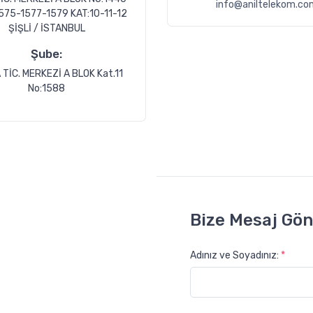
info@aniltelekom.co
575-1577-1579 KAT:10-11-12
ŞİŞLİ / İSTANBUL
Şube:
TİC. MERKEZİ A BLOK Kat.11
No:1588
Bize Mesaj Gön
Adınız ve Soyadınız:
*