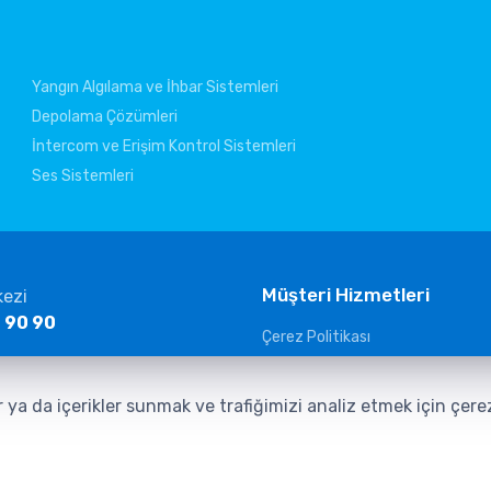
Yangın Algılama ve İhbar Sistemleri
Depolama Çözümleri
İntercom ve Erişim Kontrol Sistemleri
Ses Sistemleri
Müşteri Hizmetleri
kezi
 90 90
Çerez Politikası
KVKK Aydınlatma Metni
ltelekom.com
Güvenlik Kameraları Aydınlatma
r ya da içerikler sunmak ve trafiğimizi analiz etmek için çer
Veri Sorumlusuna Başvuru Form
İletişim Aydınlatma Metni