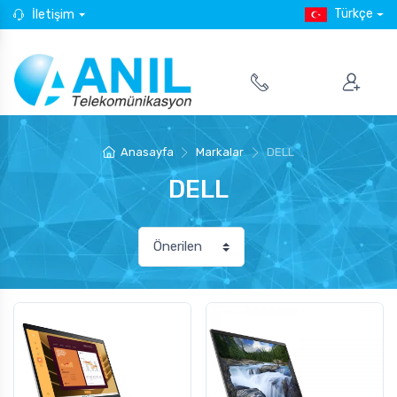
Türkçe
İletişim
Anasayfa
Markalar
DELL
DELL